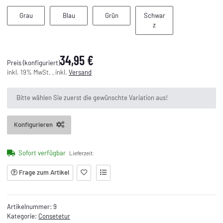
Grau
Blau
Grün
Grau
Blau
Grün
Schwar
Schwarz
z
34,95 €
Preis (konfiguriert)
inkl. 19% MwSt. , inkl.
Versand
x
Bitte wählen Sie zuerst die gewünschte Variation aus!
Konfigurieren
Sofort verfügbar
Lieferzeit:
Frage zum Artikel
Artikelnummer:
9
Kategorie:
Consetetur