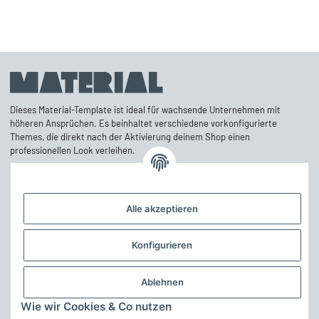
Dieses Material-Template ist ideal für wachsende Unternehmen mit
höheren Ansprüchen. Es beinhaltet verschiedene vorkonfigurierte
Themes, die direkt nach der Aktivierung deinem Shop einen
professionellen Look verleihen.
Alle akzeptieren
Informationen
Mehr über
Konfigurieren
Theme anpassen
Ablehnen
Das Theme lässt sich über den Theme Editor in den Grundfarben leicht
Wie wir Cookies & Co nutzen
anpassen. Ferner kann auch die Struktur an eigene vorstellungen noch