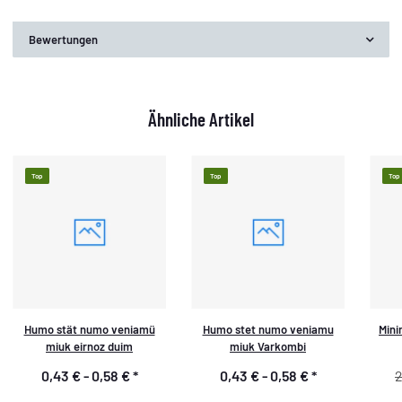
Bewertungen
Ähnliche Artikel
Top
Top
Top
Humo stät numo veniamü
Humo stet numo veniamu
Mini
miuk eirnoz duim
miuk Varkombi
0,43 € -
0,58 €
*
0,43 € -
0,58 €
*
2