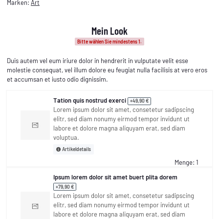
Marken:
Art
Mein Look
Bitte wählen Sie mindestens 1.
Duis autem vel eum iriure dolor in hendrerit in vulputate velit esse
molestie consequat, vel illum dolore eu feugiat nulla facilisis at vero eros
et accumsan et iusto odio dignissim.
Tation quis nostrud exerci
+49,90 €
Lorem ipsum dolor sit amet, consetetur sadipscing
elitr, sed diam nonumy eirmod tempor invidunt ut
labore et dolore magna aliquyam erat, sed diam
voluptua.
Artikeldetails
Menge: 1
Ipsum lorem dolor sit amet buert plita dorem
+79,90 €
Lorem ipsum dolor sit amet, consetetur sadipscing
elitr, sed diam nonumy eirmod tempor invidunt ut
labore et dolore magna aliquyam erat, sed diam