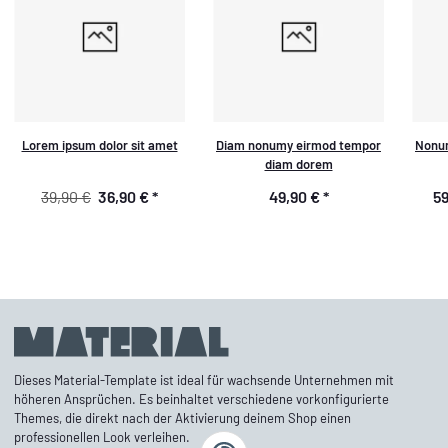
Lorem ipsum dolor sit amet
Diam nonumy eirmod tempor
Nonum
diam dorem
39,90 €
36,90 €
*
49,90 €
*
59
Dieses Material-Template ist ideal für wachsende Unternehmen mit
höheren Ansprüchen. Es beinhaltet verschiedene vorkonfigurierte
Themes, die direkt nach der Aktivierung deinem Shop einen
professionellen Look verleihen.