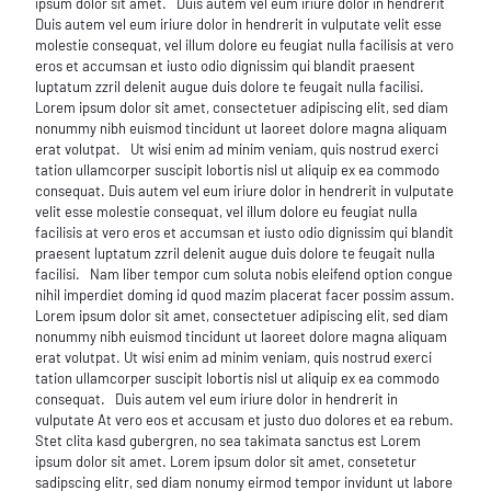
ipsum dolor sit amet. Duis autem vel eum iriure dolor in hendrerit
Duis autem vel eum iriure dolor in hendrerit in vulputate velit esse
molestie consequat, vel illum dolore eu feugiat nulla facilisis at vero
eros et accumsan et iusto odio dignissim qui blandit praesent
luptatum zzril delenit augue duis dolore te feugait nulla facilisi.
Lorem ipsum dolor sit amet, consectetuer adipiscing elit, sed diam
nonummy nibh euismod tincidunt ut laoreet dolore magna aliquam
erat volutpat. Ut wisi enim ad minim veniam, quis nostrud exerci
tation ullamcorper suscipit lobortis nisl ut aliquip ex ea commodo
consequat. Duis autem vel eum iriure dolor in hendrerit in vulputate
velit esse molestie consequat, vel illum dolore eu feugiat nulla
facilisis at vero eros et accumsan et iusto odio dignissim qui blandit
praesent luptatum zzril delenit augue duis dolore te feugait nulla
facilisi. Nam liber tempor cum soluta nobis eleifend option congue
nihil imperdiet doming id quod mazim placerat facer possim assum.
Lorem ipsum dolor sit amet, consectetuer adipiscing elit, sed diam
nonummy nibh euismod tincidunt ut laoreet dolore magna aliquam
erat volutpat. Ut wisi enim ad minim veniam, quis nostrud exerci
tation ullamcorper suscipit lobortis nisl ut aliquip ex ea commodo
consequat. Duis autem vel eum iriure dolor in hendrerit in
vulputate At vero eos et accusam et justo duo dolores et ea rebum.
Stet clita kasd gubergren, no sea takimata sanctus est Lorem
ipsum dolor sit amet. Lorem ipsum dolor sit amet, consetetur
sadipscing elitr, sed diam nonumy eirmod tempor invidunt ut labore