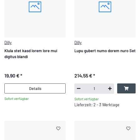
Dilly
Dilly
Klula stet kasd lorem lore mui
Lupu gubert numo dorem nuro Set
digitus blandi
19,90 €
*
214,55 €
*
Details
Sofort verfügbar
Sofort verfügbar
Lieferzeit: 2 - 3 Werktage