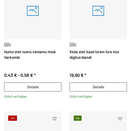
Dilly
Dilly
Humo stet numo veniamu miuk
Klula stet kasd lorem lore mui
Varkombi
digitus blandi
0,43 € -
0,58 €
*
19,90 €
*
Details
Details
Sofort verfügbar
Sofort verfügbar
- 8%
Top